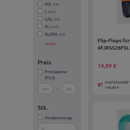
M/L
(36)
L
(647)
L/XL
(30)
XL
(547)
XL/XXL
(66)
Flip-Flops fü
mehr
4FJRSS26FSL
Preis
14,99
€
Preisspanne
(PLN)
KOSTENLOSER 
149,00 €
-
Stk.
Mindestmenge