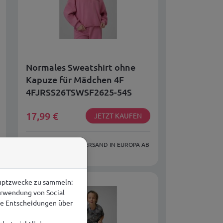
Normales Sweatshirt ohne
Kapuze für Mädchen 4F
4FJRSS26TSWSF2625-54S
17,99
€
JETZT KAUFEN
KOSTENLOSER VERSAND IN EUROPA AB
149,00 €
auptzwecke zu sammeln:
erwendung von Social
rte Entscheidungen über