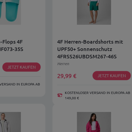
-Flops 4F
4F Herren-Boardshorts mit
IF073-35S
UPF50+ Sonnenschutz
4FRSS26UBDSM267-46S
Herren
JETZT KAUFEN
29,99
€
JETZT KAUFEN
VERSAND IN EUROPA AB
KOSTENLOSER VERSAND IN EUROPA AB
149,00 €