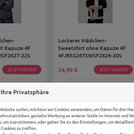
dchen-
Lockerer Mädchen-
it Kapuze 4F
Sweatshirt ohne Kapuze 4F
SF2627-22S
4FJRSS26TSWSF2626-20S
24,99
€
JETZT KAUFEN
JETZT KAUFEN
VERSAND IN EUROPA AB
KOSTENLOSER VERSAND IN EUROPA AB
 Ihre Privatsphäre
149,00 €
 Website surfen, möchten wir Cookies verwenden, um Daten für drei H
ehrsstatistiken, gezielte Werbung an anderer Stelle im Internet und V
en, um zuzustimmen, oder gehen Sie zu den Einstellungen, um detaillie
Cookies zu treffen.