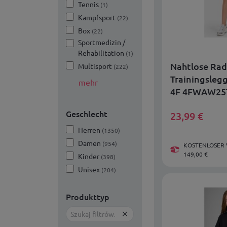
Tennis
(1)
Kampfsport
(22)
Box
(22)
Sportmedizin /
Rehabilitation
(1)
Nahtlose Rad
Multisport
(222)
Trainingsleg
mehr
4F 4FWAW25
Geschlecht
23,99
€
Herren
(1350)
Damen
(954)
KOSTENLOSER 
149,00 €
Kinder
(398)
Unisex
(204)
Produkttyp