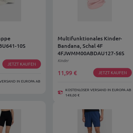
appe
Multifunktionales Kinder-
BU641-10S
Bandana, Schal 4F
4FJWMM00ABDAU127-56S
Kinder
JETZT KAUFEN
11,99
€
JETZT KAUFEN
VERSAND IN EUROPA AB
KOSTENLOSER VERSAND IN EUROPA AB
149,00 €