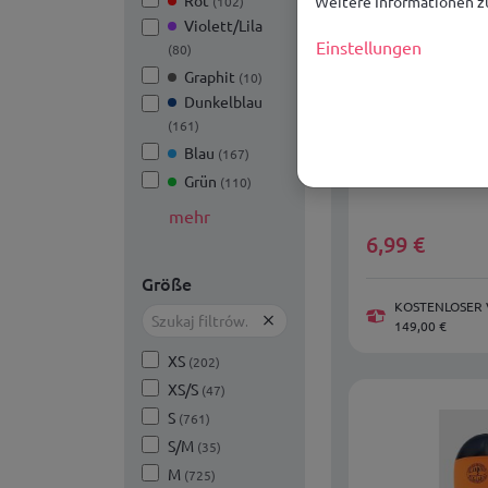
Rot
Weitere Informationen zu
(102)
Violett/Lila
Einstellungen
(80)
Graphit
(10)
Dunkelblau
(161)
Ärmelloses S
Blau
(167)
4FJRSS26TSL
Grün
(110)
mehr
6,99
€
Größe
KOSTENLOSER 
149,00 €
XS
(202)
XS/S
(47)
S
(761)
S/M
(35)
M
(725)