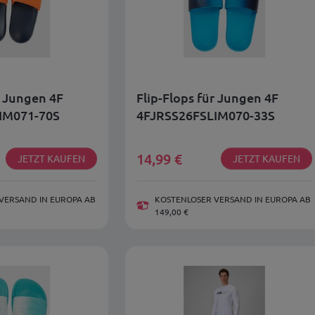
r Jungen 4F
Flip-Flops für Jungen 4F
IM071-70S
4FJRSS26FSLIM070-33S
14,99
€
JETZT KAUFEN
JETZT KAUFEN
VERSAND IN EUROPA AB
KOSTENLOSER VERSAND IN EUROPA AB
149,00 €