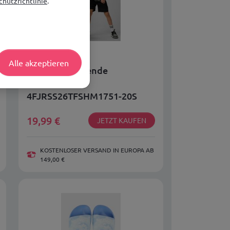
hutzrichtlinie
.
Alle akzeptieren
Schnelltrocknende
Sportshorts 4F
4FJRSS26TFSHM1751-20S
19,99
€
JETZT KAUFEN
KOSTENLOSER VERSAND IN EUROPA AB
149,00 €