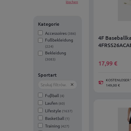
löschen
Kategorie
Accessoires
(386)
4F Baseballk
Fußbekleidung
4FRSS26ACA
(224)
Bekleidung
(3083)
17,99
€
Sportart
KOSTENLOSER 
149,00 €
Fuβball
(4)
Laufen
(60)
Lifestyle
(1637)
Basketball
(1)
Training
(427)