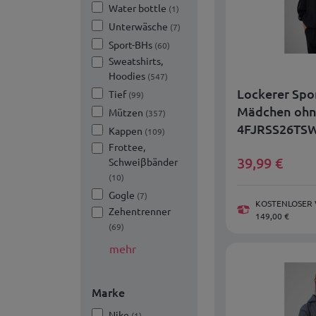
Water bottle
(1)
Unterwäsche
(7)
Sport-BHs
(60)
Sweatshirts,
Hoodies
(547)
Lockerer Spor
Tief
(99)
Mädchen ohn
Mützen
(357)
4FJRSS26TSW
Kappen
(109)
Frottee,
39,99
€
Schweiβbänder
(10)
Gogle
(7)
KOSTENLOSER 
Zehentrenner
149,00 €
(69)
mehr
Marke
Nike
(1)