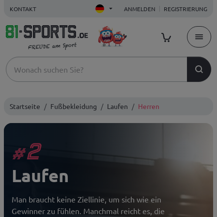
KONTAKT
ANMELDEN
REGISTRIERUNG
Startseite
Fußbekleidung
Laufen
Herren
2
#
Laufen
Man braucht keine Ziellinie, um sich wie ein
Gewinner zu fühlen. Manchmal reicht es, die