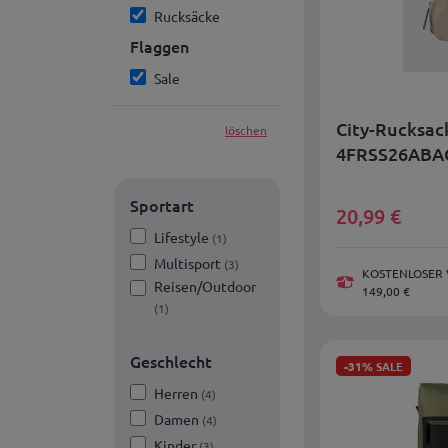
Rucksäcke
Flaggen
Sale
City-Rucksack
löschen
4FRSS26ABA
Sportart
20,99
€
Lifestyle
(1)
Multisport
(3)
KOSTENLOSER 
Reisen/Outdoor
149,00 €
(1)
Geschlecht
-31%
SALE
Herren
(4)
Damen
(4)
Kinder
(3)