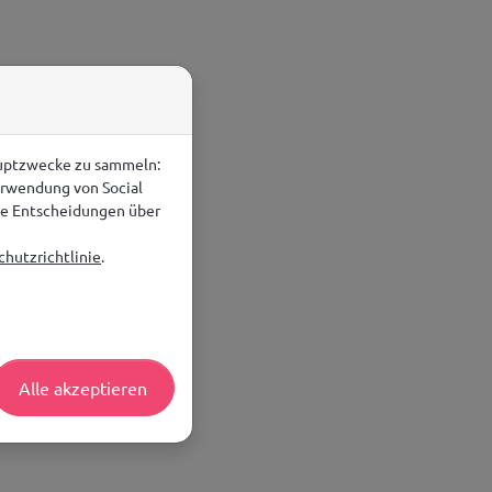
auptzwecke zu sammeln:
erwendung von Social
rte Entscheidungen über
hutzrichtlinie
.
Alle akzeptieren