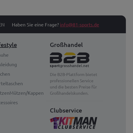
EN
Haben Sie eine Frage?
info@81-sports.de
festyle
Großhandel
huhe
kleidung
schen
Die B2B-Plattform bietet
professionellen Service
teltaschen
und die besten Preise für
tzenMützen/Kappen
Großhandelskunden.
essoires
Clubservice