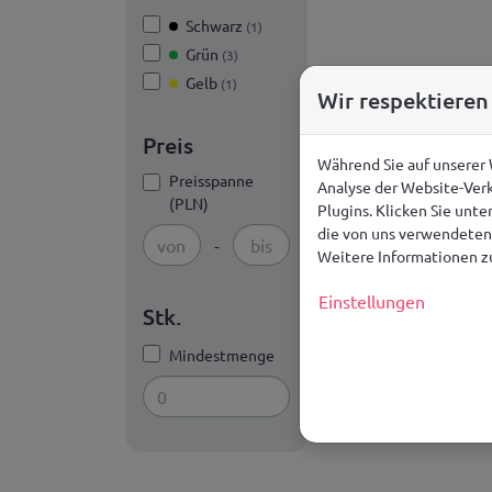
Schwarz
(1)
Grün
(3)
Gelb
(1)
Wir respektieren
Preis
Während Sie auf unserer
Preisspanne
Analyse der Website-Verk
(PLN)
Plugins. Klicken Sie unt
die von uns verwendeten 
-
Weitere Informationen zu
Einstellungen
Stk.
Mindestmenge