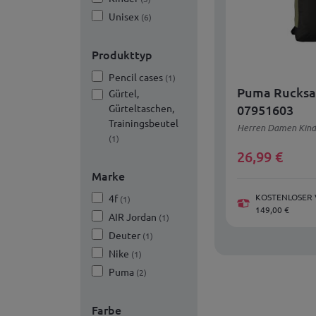
Unisex
(6)
Produkttyp
Pencil cases
(1)
Puma Rucksa
Gürtel,
Gürteltaschen,
07951603
Trainingsbeutel
Herren Damen Kinde
(1)
26,99
€
Marke
KOSTENLOSER 
4f
(1)
149,00 €
AIR Jordan
(1)
Deuter
(1)
Nike
(1)
Puma
(2)
Farbe