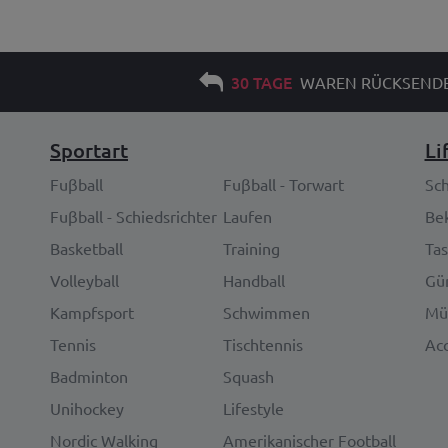
30 TAGE
WAREN RÜCKSEND
Sportart
Li
Fuβball
Fuβball - Torwart
Sc
Fuβball - Schiedsrichter
Laufen
Be
Basketball
Training
Ta
Volleyball
Handball
Gür
Kampfsport
Schwimmen
Mü
Tennis
Tischtennis
Acc
Badminton
Squash
Unihockey
Lifestyle
Nordic Walking
Amerikanischer Football