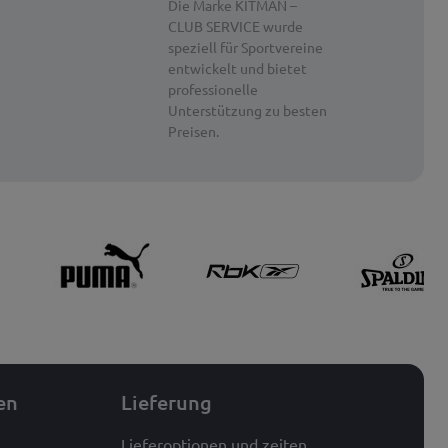
Die Marke KITMAN –
CLUB SERVICE wurde
speziell für Sportvereine
entwickelt und bietet
professionelle
Unterstützung zu besten
Preisen.
en
Lieferung
Lieferoptionen und zeiten