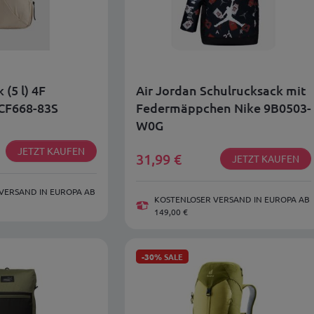
 (5 l) 4F
Air Jordan Schulrucksack mit
CF668-83S
Federmäppchen Nike 9B0503-
W0G
JETZT KAUFEN
31,99
€
JETZT KAUFEN
VERSAND IN EUROPA AB
KOSTENLOSER VERSAND IN EUROPA AB
149,00 €
-30%
SALE