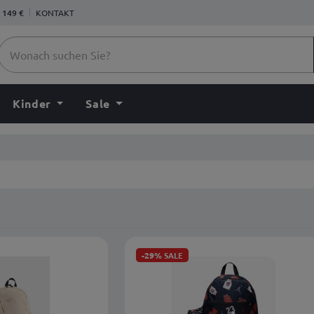
 149 €
KONTAKT
Kinder
Sale
-29%
SALE