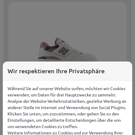
Wir respektieren Ihre Privatsphäre
Während Sie auf unserer Website surfen, möchten wir Cookies
New Balance W BBW550EF Schuhe
verwenden, um Daten für drei Hauptzwecke zu sammeln:
Damen
Analyse der Website-Verkehrsstatistiken, gezielte Werbung an
anderer Stelle im Internet und Verwendung von Social Plugins.
98,99
€
JETZT KAUFEN
Klicken Sie unten, um zuzustimmen, oder gehen Sie zu den
Einstellungen, um detaillierte Entscheidungen über die von
uns verwendeten Cookies zu treffen.
KOSTENLOSER VERSAND IN EUROPA AB 149,00 €
Weitere Informationen zu Cookies und zur Verwendung Ihrer