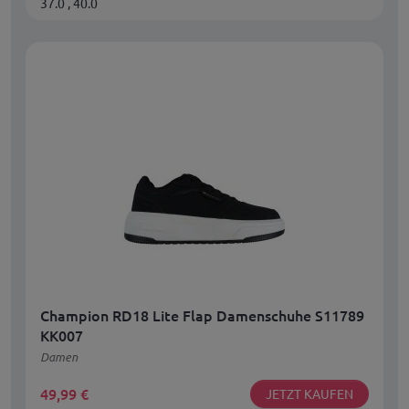
37.0 , 40.0
Champion RD18 Lite Flap Damenschuhe S11789
KK007
Damen
49,99
€
JETZT KAUFEN