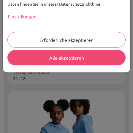
Daten finden Sie in unserer
Datenschutzrichtlinie
.
Einstellungen
Skechers Jungen-Sportschuhe S Lights, leicht
und bequem, LED
Kinder
Erforderliche akzeptieren
49,99
€
JETZT KAUFEN
Alle akzeptieren
KOSTENLOSER VERSAND IN EUROPA AB 149,00 €
Verfügbare Größen:
21 , 22