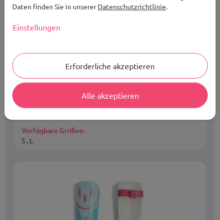
Daten finden Sie in unserer
Datenschutzrichtlinie
.
Einstellungen
adidas Messi Match Jr JV5240
Schienbeinschoner
Kinder
Erforderliche akzeptieren
22,99
€
JETZT KAUFEN
Alle akzeptieren
KOSTENLOSER VERSAND IN EUROPA AB 149,00 €
Verfügbare Größen:
S , L