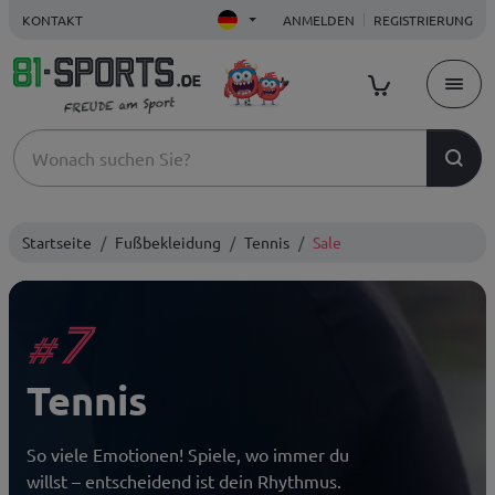
KONTAKT
ANMELDEN
REGISTRIERUNG
Startseite
Fußbekleidung
Tennis
Sale
7
#
Tennis
So viele Emotionen! Spiele, wo immer du
willst – entscheidend ist dein Rhythmus.