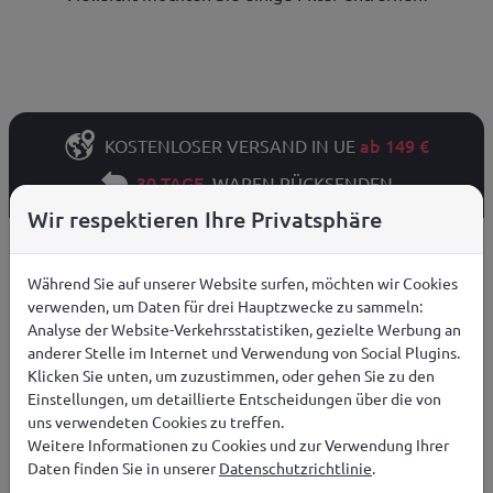
ab 149 €
KOSTENLOSER VERSAND IN UE
30 TAGE
WAREN RÜCKSENDEN
Wir respektieren Ihre Privatsphäre
Großhandel
Während Sie auf unserer Website surfen, möchten wir Cookies
verwenden, um Daten für drei Hauptzwecke zu sammeln:
Analyse der Website-Verkehrsstatistiken, gezielte Werbung an
anderer Stelle im Internet und Verwendung von Social Plugins.
Die B2B-Plattform bietet professionellen Service und die besten
Klicken Sie unten, um zuzustimmen, oder gehen Sie zu den
Preise für Großhandelskunden.
Einstellungen, um detaillierte Entscheidungen über die von
uns verwendeten Cookies zu treffen.
Weitere Informationen zu Cookies und zur Verwendung Ihrer
Clubservice
Daten finden Sie in unserer
Datenschutzrichtlinie
.