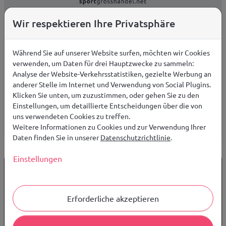
Die B2B-Plattform bietet professionellen Service und die besten
Wir respektieren Ihre Privatsphäre
Preise für Großhandelskunden.
Während Sie auf unserer Website surfen, möchten wir Cookies
Clubservice
verwenden, um Daten für drei Hauptzwecke zu sammeln:
Analyse der Website-Verkehrsstatistiken, gezielte Werbung an
anderer Stelle im Internet und Verwendung von Social Plugins.
Klicken Sie unten, um zuzustimmen, oder gehen Sie zu den
Die Marke KITMAN – CLUB SERVICE wurde speziell für
Einstellungen, um detaillierte Entscheidungen über die von
Sportvereine entwickelt und bietet professionelle
uns verwendeten Cookies zu treffen.
Unterstützung zu besten Preisen.
Weitere Informationen zu Cookies und zur Verwendung Ihrer
Daten finden Sie in unserer
Datenschutzrichtlinie
.
Einstellungen
Informationen
Allgemeine Geschäftsbedingungen
Erforderliche akzeptieren
Zahlung
Rückgabe