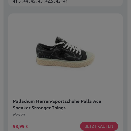
41.5 , 44 , 45 , 43 , 42.5 , 42 , 41
Palladium Herren-Sportschuhe Palla Ace
Sneaker Stronger Things
Herren
98,99
€
JETZT KAUFEN