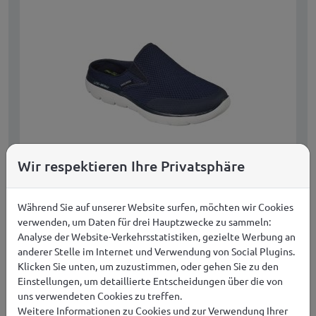
Wir respektieren Ihre Privatsphäre
Skechers Herren-Sandalen SUMMITS
Während Sie auf unserer Website surfen, möchten wir Cookies
VINDICATOR 232296 NVY
verwenden, um Daten für drei Hauptzwecke zu sammeln:
Herren
Analyse der Website-Verkehrsstatistiken, gezielte Werbung an
anderer Stelle im Internet und Verwendung von Social Plugins.
83,99
€
JETZT KAUFEN
Klicken Sie unten, um zuzustimmen, oder gehen Sie zu den
Einstellungen, um detaillierte Entscheidungen über die von
uns verwendeten Cookies zu treffen.
KOSTENLOSER VERSAND IN EUROPA AB 149,00 €
Weitere Informationen zu Cookies und zur Verwendung Ihrer