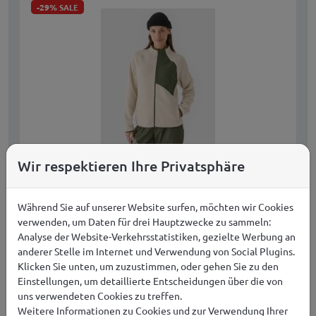
-29%
SALE
Wir respektieren Ihre Privatsphäre
Damen-Sherpa-Fleecejacke mit Stehkragen 4F
Während Sie auf unserer Website surfen, möchten wir Cookies
4FRAW24TFLEF362-12S
verwenden, um Daten für drei Hauptzwecke zu sammeln:
Damen
Analyse der Website-Verkehrsstatistiken, gezielte Werbung an
anderer Stelle im Internet und Verwendung von Social Plugins.
24,99
€
JETZT KAUFEN
Klicken Sie unten, um zuzustimmen, oder gehen Sie zu den
Einstellungen, um detaillierte Entscheidungen über die von
uns verwendeten Cookies zu treffen.
KOSTENLOSER VERSAND IN EUROPA AB 149,00 €
Weitere Informationen zu Cookies und zur Verwendung Ihrer